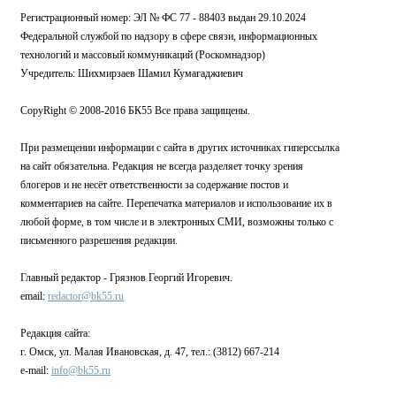
Регистрационный номер: ЭЛ № ФС 77 - 88403 выдан 29.10.2024
Федеральной службой по надзору в сфере связи, информационных
технологий и массовый коммуникаций (Роскомнадзор)
Учредитель: Шихмирзаев Шамил Кумагаджиевич
CopyRight © 2008-2016 БК55 Все права защищены.
При размещении информации с сайта в других источниках гиперссылка
на сайт обязательна. Редакция не всегда разделяет точку зрения
блогеров и не несёт ответственности за содержание постов и
комментариев на сайте. Перепечатка материалов и использование их в
любой форме, в том числе и в электронных СМИ, возможны только с
письменного разрешения редакции.
Главный редактор - Грязнов Георгий Игоревич.
email:
redactor@bk55.ru
Редакция сайта:
г. Омск, ул. Малая Ивановская, д. 47, тел.: (3812) 667-214
e-mail:
info@bk55.ru