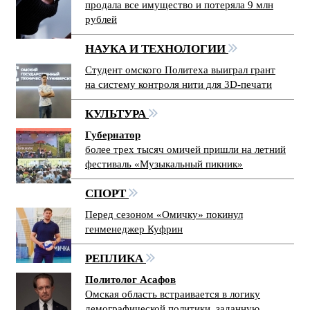
продала все имущество и потеряла 9 млн
рублей
НАУКА И ТЕХНОЛОГИИ
Студент омского Политеха выиграл грант
на систему контроля нити для 3D-печати
КУЛЬТУРА
Губернатор
более трех тысяч омичей пришли на летний
фестиваль «Музыкальный пикник»
СПОРТ
Перед сезоном «Омичку» покинул
генменеджер Куфрин
РЕПЛИКА
Политолог Асафов
Омская область встраивается в логику
демографической политики, заданную