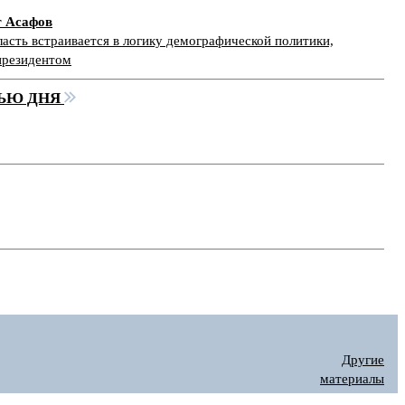
г Асафов
асть встраивается в логику демографической политики,
президентом
ЬЮ ДНЯ
Другие
материалы