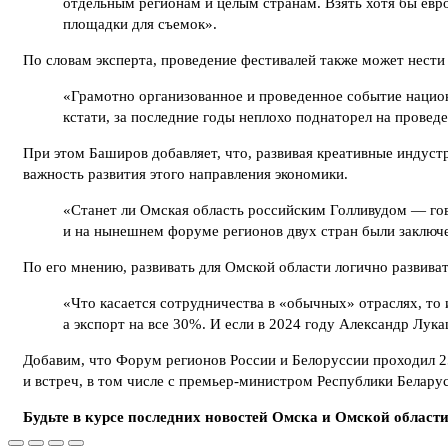
отдельным регионам и целым странам. Взять хотя бы евр
площадки для съемок».
По словам эксперта, проведение фестивалей также может нести
«Грамотно организованное и проведенное событие нацио
кстати, за последние годы неплохо поднаторел на проведе
При этом Баширов добавляет, что, развивая креативные индуст
важность развития этого направления экономики.
«Станет ли Омская область российским Голливудом — гово
и на нынешнем форуме регионов двух стран были заклю
По его мнению, развивать для Омской области логично развива
«Что касается сотрудничества в «обычных» отраслях, то 
а экспорт на все 30%. И если в 2024 году Александр Лука
Добавим, что Форум регионов России и Белоруссии проходил 25
и встреч, в том числе с премьер-министром Республики Бела
Будьте в курсе последних новостей Омска и Омской област