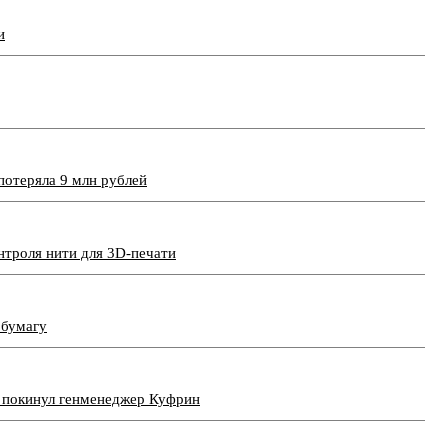
и
потеряла 9 млн рублей
нтроля нити для 3D-печати
 бумагу
 покинул генменеджер Куфрин