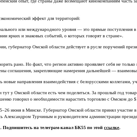
опейский опыт, где страны даже возмещают кинокомпаниям часть за
 экономический эффект для территорий:
нального или международного уровня — это прямые поступления в 
нии ярких и знаковых событий, о которых говорят в стране».
рии, губернатор Омской области действует в русле поручений пре
рить рано. Но факт, что регион активно проявляет себя не только 
чены соглашения, закрепляющие намерения дальнейшей — взаимовы
ть новые направления взаимодействия с белорусскими коллегами, у
и тут у Омской области есть чем поделиться. За прошлый год това
шенко говорил о необходимости нарастить торговлю с Омском до $10
–26 июня в Минске. Губернатор Омской области принял участие в 
русь Александром Турчиным и руководителем администрации прези
и. Подпишитесь на телеграм-канал БК55 по этой
ссылке
.