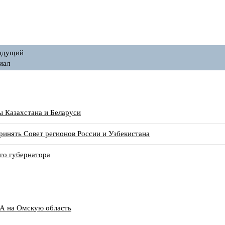
ыдущий
иал
ы Казахстана и Беларуси
ринять Совет регионов России и Узбекистана
го губернатора
А на Омскую область