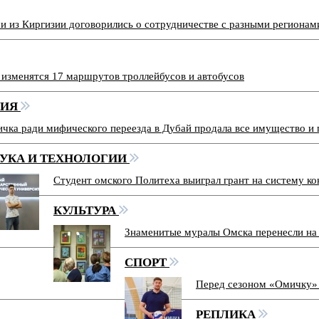
и из Киргизии договорились о сотрудничестве с разными регионам
изменятся 17 маршрутов троллейбусов и автобусов
ВИЯ
чка ради мифического переезда в Дубай продала все имущество и 
УКА И ТЕХНОЛОГИИ
Студент омского Политеха выиграл грант на систему ко
КУЛЬТУРА
Знаменитые муралы Омска перенесли на
СПОРТ
Перед сезоном «Омичку»
РЕПЛИКА