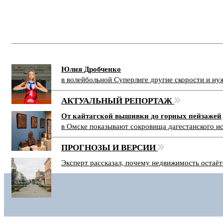
Юлия Дробченко
в волейбольной Суперлиге другие скорости и н
АКТУАЛЬНЫЙ РЕПОРТАЖ
От кайтагской вышивки до горных пейзажей
в Омске показывают сокровища дагестанского и
ПРОГНОЗЫ И ВЕРСИИ
Эксперт рассказал, почему недвижимость остаё