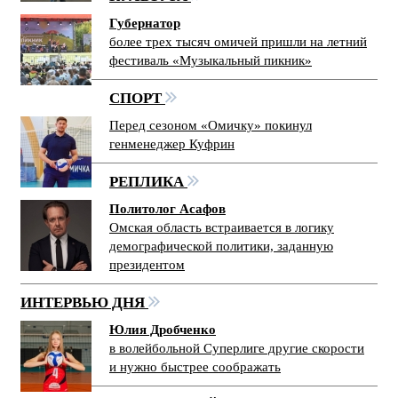
Губернатор
более трех тысяч омичей пришли на летний
фестиваль «Музыкальный пикник»
СПОРТ
Перед сезоном «Омичку» покинул
генменеджер Куфрин
РЕПЛИКА
Политолог Асафов
Омская область встраивается в логику
демографической политики, заданную
президентом
ИНТЕРВЬЮ ДНЯ
Юлия Дробченко
в волейбольной Суперлиге другие скорости
и нужно быстрее соображать