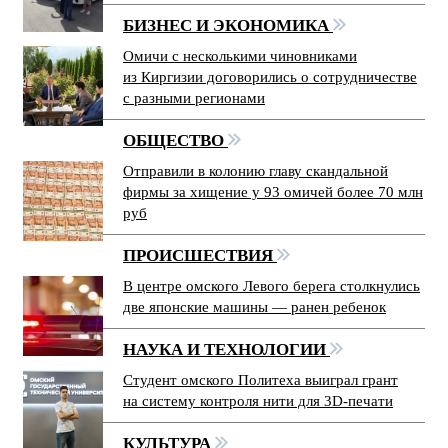
БИЗНЕС И ЭКОНОМИКА
Омичи с несколькими чиновниками
из Киргизии договорились о сотрудничестве
с разными регионами
ОБЩЕСТВО
Отправили в колонию главу скандальной
фирмы за хищение у 93 омичей более 70 млн
руб
ПРОИСШЕСТВИЯ
В центре омского Левого берега столкнулись
две японские машины — ранен ребенок
НАУКА И ТЕХНОЛОГИИ
Студент омского Политеха выиграл грант
на систему контроля нити для 3D-печати
КУЛЬТУРА