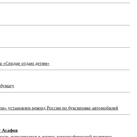
са «Сердце отдаю детям»
 бумагу
ри» установлен рекорд России по буксировке автомобилей
г Асафов
асть встраивается в логику демографической политики,