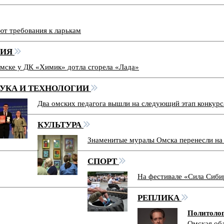
ют требования к ларькам
ВИЯ
мске у ДК «Химик» дотла сгорела «Лада»
УКА И ТЕХНОЛОГИИ
Два омских педагога вышли на следующий этап конкур
КУЛЬТУРА
Знаменитые муралы Омска перенесли на
СПОРТ
На фестивале «Сила Сиби
РЕПЛИКА
Политоло
Омская обл