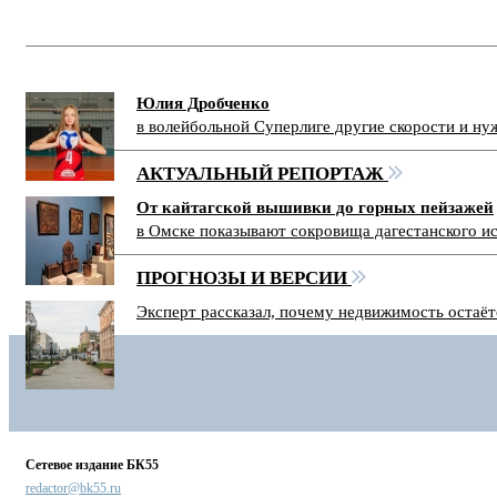
Юлия Дробченко
в волейбольной Суперлиге другие скорости и н
АКТУАЛЬНЫЙ РЕПОРТАЖ
От кайтагской вышивки до горных пейзажей
в Омске показывают сокровища дагестанского и
ПРОГНОЗЫ И ВЕРСИИ
Эксперт рассказал, почему недвижимость остаё
Сетевое издание БК55
redactor@bk55.ru