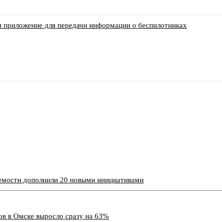
и приложение для передачи информации о беспилотниках
емости дополнили 20 новыми инициативами
ов в Омске выросло сразу на 63%