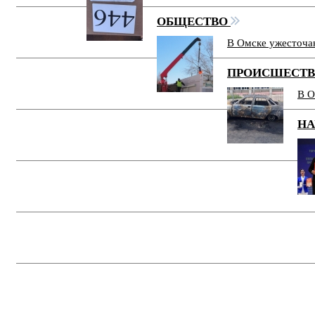
ОБЩЕСТВО
В Омске ужесточа
ПРОИСШЕСТ
В О
НА