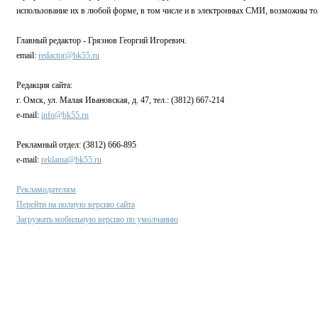
использование их в любой форме, в том числе и в электронных СМИ, возможны то
Главный редактор - Грязнов Георгий Игоревич.
email:
redactor@bk55.ru
Редакция сайта:
г. Омск, ул. Малая Ивановская, д. 47, тел.: (3812) 667-214
e-mail:
info@bk55.ru
Рекламный отдел: (3812) 666-895
e-mail:
reklama@bk55.ru
Рекламодателям
Перейти на полную версию сайта
Загружать мобильную версию по умолчанию