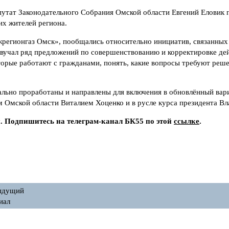
утат Законодательного Собрания Омской области Евгений Еловик 
х жителей региона.
регионгаз Омск», пообщались относительно инициатив, связанных 
вучал ряд предложений по совершенствованию и корректировке дей
торые работают с гражданами, понять, какие вопросы требуют реше
тально проработаны и направлены для включения в обновлённый в
ом Омской области Виталием Хоценко и в русле курса президента В
и. Подпишитесь на телеграм-канал БК55 по этой
ссылке
.
ыдущий
иал