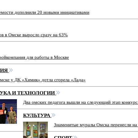
емости дополнили 20 новыми инициативами
ов в Омске выросло сразу на 63%
ройкомпания для работы в Москве
ВИЯ
мске у ДК «Химик» дотла сгорела «Лада»
УКА И ТЕХНОЛОГИИ
Два омских педагога вышли на следующий этап конкур
КУЛЬТУРА
Знаменитые муралы Омска перенесли на
СПОРТ