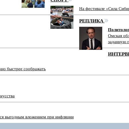
На фестивале «Сила Сиби
РЕПЛИКА
Политоло
Омская обл
заданную 
ИНТЕРВ
ужно быстрее соображать
скусства
тся выгодным вложением при инфляции