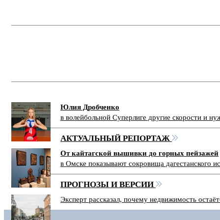
Юлия Дробченко
в волейбольной Суперлиге другие скорости и н
АКТУАЛЬНЫЙ РЕПОРТАЖ
От кайтагской вышивки до горных пейзажей
в Омске показывают сокровища дагестанского и
ПРОГНОЗЫ И ВЕРСИИ
Эксперт рассказал, почему недвижимость остаё