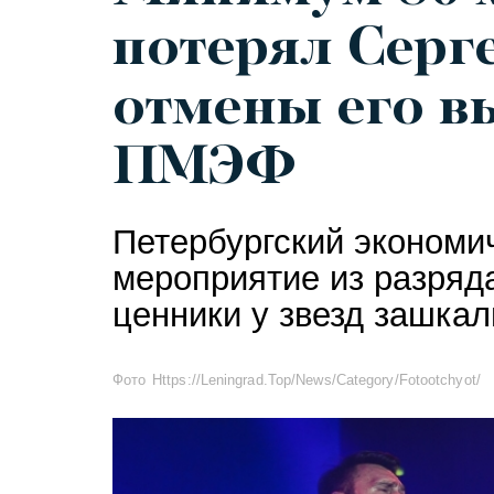
потерял Серг
отмены его в
ПМЭФ
Петербургский экономи
мероприятие из разряда
ценники у звезд зашка
Фото Https://leningrad.top/news/category/fotootchyot/