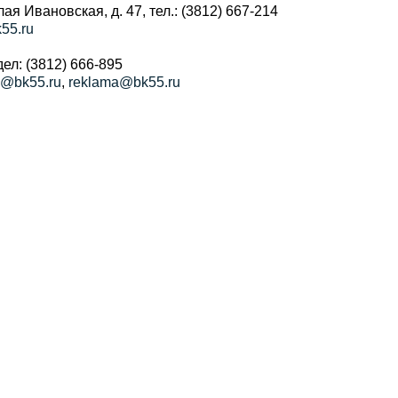
алая Ивановская, д. 47, тел.: (3812) 667-214
55.ru
ел: (3812) 666-895
a@bk55.ru
,
reklama@bk55.ru