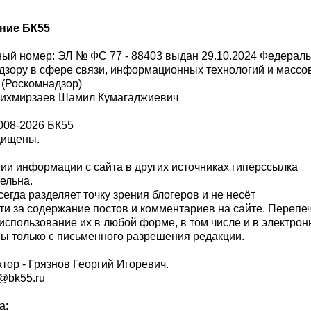
ние БК55
ый номер: ЭЛ № ФС 77 - 88403 выдан 29.10.2024 Федерал
дзору в сфере связи, информационных технологий и масс
 (Роскомнадзор)
Шихмирзаев Шамил Кумагаджиевич
008-2026 БК55
щищены.
и информации с сайта в других источниках гиперссылка
тельна.
сегда разделяет точку зрения блогеров и не несёт
ти за содержание постов и комментариев на сайте. Перепе
использование их в любой форме, в том числе и в электро
 только с письменного разрешения редакции.
тор - Грязнов Георгий Игоревич.
r@bk55.ru
а: