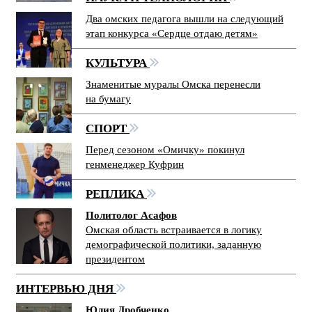
Два омских педагога вышли на следующий
этап конкурса «Сердце отдаю детям»
КУЛЬТУРА
Знаменитые муралы Омска перенесли
на бумагу
СПОРТ
Перед сезоном «Омичку» покинул
генменеджер Куфрин
РЕПЛИКА
Политолог Асафов
Омская область встраивается в логику
демографической политики, заданную
президентом
ИНТЕРВЬЮ ДНЯ
Юлия Дробченко