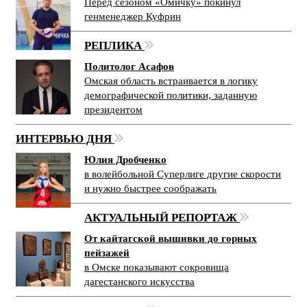
Перед сезоном «Омичку» покинул
генменеджер Куфрин
РЕПЛИКА
Политолог Асафов
Омская область встраивается в логику
демографической политики, заданную
президентом
ИНТЕРВЬЮ ДНЯ
Юлия Дробченко
в волейбольной Суперлиге другие скорости
и нужно быстрее соображать
АКТУАЛЬНЫЙ РЕПОРТАЖ
От кайтагской вышивки до горных
пейзажей
в Омске показывают сокровища
дагестанского искусства